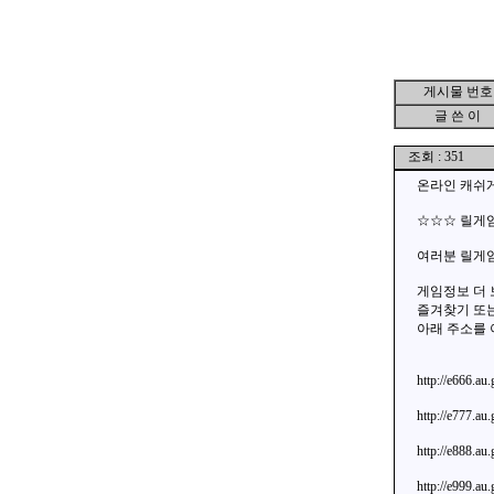
게시물 번호
글 쓴 이
조회 : 351
온라인 캐쉬
☆☆☆ 릴게임
여러분 릴게
게임정보 더 
즐겨찾기 또는
아래 주소를 
http://e6
http://e7
http://e8
http://e9