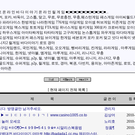
 라 인 바 다 이 야 기 온 라 인 릴 게 임 ■□■□■□■□■□■□■□■□■□■...
커, 포카, 바둑이, 고스톱, 맞고, 무료, 무료충전, 무충,웨스턴게임 패스게임 아이씨월
 파라다이스 한방게임 나라한게임 776게임 마당게임 모이셈 허브게임 지존게임 건게임
4 오오게임 맥스게임 토토게임 FTA게임 위너스게임 핑키게임 300포카 크로바게임 모이
임 하우스게임 아이타짜게임 타타타게임 고구려게임 논스톱게임 와우게임 따다따게임
도성게임 바다포커 패스게임 브이게임 한게임 세븐포커 포카 포커 맞고 섯다 바둑이 
니지2 릴게임 바다이야기 로또 경마
아이게임랜드, 국민게임, 맥스게임, 오오게임, 삥바리게임, 칸게임, 라라게임 , 마루게
니아게임, 한게임, 넷마블, 엠게임, 마루게임, 리니지, 리니지2, 무충
드게임, 슈퍼게임, p2p, 릴, 넷마블, 엠게임, 마루게임, 리니지, 리니지2, 무충
드게임, 슈퍼게임, p2p, 릴게임, 로또, 경마, 복권, 다빈치, 용의눈, 아마존게임, 로또, 경
, 아마존
[ 현재 페이지 전체 목록 ]
제 목
글 쓴 이
등 
니다. 방명글만 남겨주세요.
관리자
ㅂ ㅏ ㄷ ㅏ ㅇ ㅣ ㅇ ㅑ ㄱ ㅣ www.casino1005.co.to
김상어
2010-
 놀러 오세요
노리호
2010-
구입 ≡※O¶O━４９9 8━5 4１９※≡ 시알리스복용법
정품¶
2010-
벽대전.바다이야기.야마토 http://badada1.cc.mu 체리마스터.