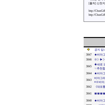
[출처] 신
http://Chu
http://Chu
공지 입
3847
★비아
3846
※▷▶▷▶
◈새로 오
3845
☜추천합
3844
★비아그
비아그라
3843
≡※비아
3842
《대포통
3841
☎☎☎☎
3840
★비아