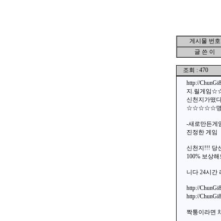
게시물 번호
글 쓴 이
조회 : 470
http://
지.릴게임☆☆☆ h
신천지가떴다
☆☆☆☆☆
-새로만든게임
진정한 게임
신천지!!! 
100% 보상
니다 24시간
http://Chu
http://Chu
짝퉁이라면 채