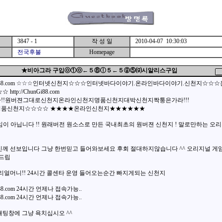
3847 - 1
작 성 일
2010-04-07 10:30:03
전국후불
Homepage
★비아그라 구입ⓞ①ⓞ←５⑧ⓛ５←５ⓖ⑤⒢시알리스구입
ChunGi88.com ☆☆☆인터넷신천지☆☆☆인터넷바다이야기.온라인바다이야기.신천지☆☆
ttp://ChunGi88.com
!!원버젼그대로신천지온라인신천지명품신천지대박신천지짝퉁은가라!!!
명품신천지☆☆☆☆ ★★★★온라인신천지★★★★★★
이 아닙니다 !! 원래버전 원소스로 만든 국내최초의 원버젼 신천지 ! 말로만하는 
당신께 선보입니다 그냥 한번믿고 들어와보세요 후회 절대하지않습니다 ^^ 오리지널 게
해드립
 리얼머니!! 24시간 콜센타 운영 들어오는순간 빠지게되는 신천지
nGi88.com 24시간 언제나 접속가능..
nGi88.com 24시간 언제나 접속가능..
팅창에 그냥 욕치십시오 ^^