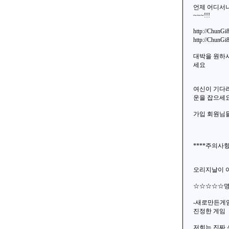
언제 어디서나
~~~!!!
http://Chu
http://Chu
대박을 원하
세요
여신이 기다리
운을 잡으세요!
가입 회원님
****주의사
오리지날이 
☆☆☆☆☆
-새로만든게임
진정한 게임
저희는 진짜 신